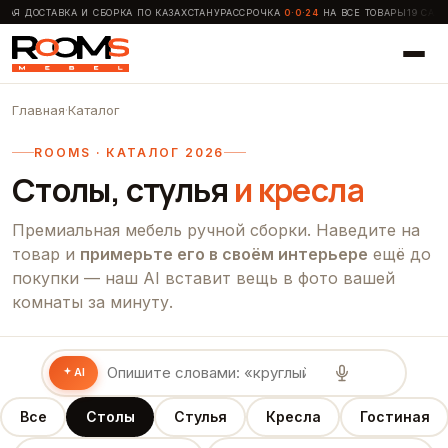
НАЯ ДОСТАВКА И СБОРКА ПО КАЗАХСТАНУ
РАССРОЧКА
0·0·24
НА ВСЕ ТОВАРЫ
19 САЛО
Главная
·
Каталог
ROOMS · КАТАЛОГ 2026
Столы, стулья
и кресла
Премиальная мебель ручной сборки. Наведите на
товар и
примерьте его в своём интерьере
ещё до
покупки — наш AI вставит вещь в фото вашей
комнаты за минуту.
AI
Все
Столы
Стулья
Кресла
Гостиная